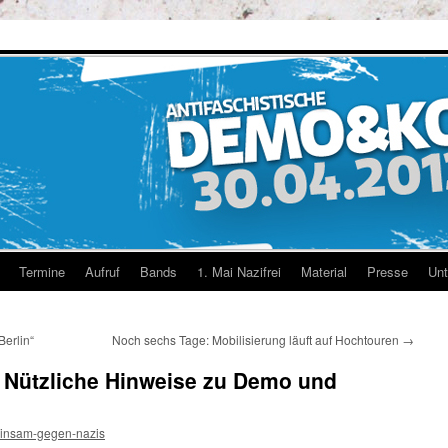
Termine
Aufruf
Bands
1. Mai Nazifrei
Material
Presse
Unt
erlin“
Noch sechs Tage: Mobilisierung läuft auf Hochtouren
→
 Nützliche Hinweise zu Demo und
insam-gegen-nazis