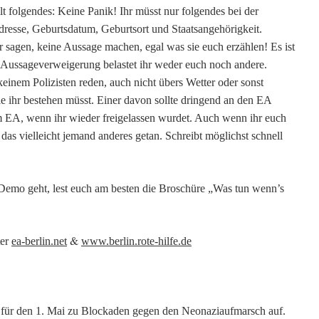
ilt folgendes: Keine Panik!
Ihr müsst
nur folgendes bei der
esse, Geburtsdatum, Geburtsort und Staatsangehörigkeit.
r sagen, keine Aussage machen, egal was sie
euch
erzählen! Es ist
Aussageverweigerung belaste
t ihr
weder
eu
ch noch andere.
 keinem Polizisten
reden, auch nicht übers Wetter oder sonst
ie
ihr
bestehen m
ü
sst. Einer davon sollte dringend an den EA
im EA,
wenn
ihr
wieder freigelassen wurdet
. Auch wenn
ihr eu
ch
t das vielleicht jemand anderes getan. Schreib
t
möglichst schnell
e Demo
geht,
lest
e
uch am besten die
Broschüre „Was tun wenn’s
&
ter
ea-berlin.net
www.berlin.rote-hilfe.de
t für den 1. Mai zu Blockaden gegen den Neonaziaufmarsch auf.