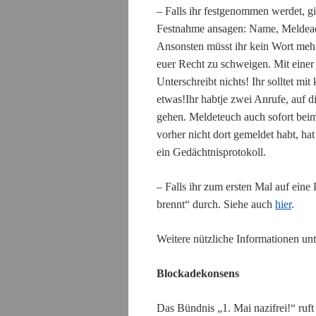
– Falls ihr festgenommen werdet, g
Festnahme ansagen:
Name, Meldeadr
Ansonsten müsst
ihr
kein Wort meh
euer
Recht zu schweigen. Mit
einer
Unterschreib
t
nichts!
Ihr
solltet mit
et
was!
Ihr
ha
b
t
je
zwei Anrufe, auf d
gehen. Melde
t
eu
ch
auch
sofort be
vorher nicht dort gemeldet ha
b
t, ha
ein Gedächtnisprotokoll.
–
Falls ihr zum ersten Mal auf ein
brennt“ durch. Siehe auch
hier
.
Weitere
nützliche
Informationen un
Blockadekonsens
Das Bündnis „1. Mai nazifrei!“ ruf