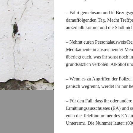
– F
ahrt gemeinsam
und in Bezugs
darauffolgenden Tag.
Macht Treffpun
außerhalb kommt und die Stadt nich
– Nehmt euren Personalausweis/Rei
Medikamente in ausreichender Meng
überlegt euch, was ihr sonst noch 
grundsätzlich verboten. Alkohol u
– Wenn es zu Angriffen der Polizei
panisch wegrennt, werdet ihr nur h
– Für den Fall, dass ihr oder ande
Ermittlungsausschusses (EA) und s
euch die Telefonnummer des EA am 
Unterarm). Die Nummer lautet: (03