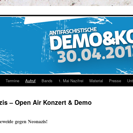
Termine
Aufruf
Bands
1. Mai Nazifrei
Material
Presse
Unt
is – Open Air Konzert & Demo
eweide gegen Neonazis!