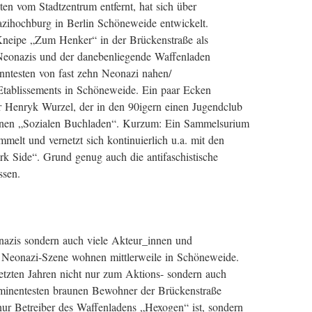
en vom Stadtzentrum entfernt, hat sich über
azihochburg in Berlin Schöneweide entwickelt.
 Kneipe „Zum Henker“ in der Brückenstraße als
r Neonazis und der danebenliegende Waffenladen
nntesten von fast zehn Neonazi nahen/
Etablissements in Schöneweide. Ein paar Ecken
r Henryk Wurzel, der in den 90igern einen Jugendclub
einen „Sozialen Buchladen“. Kurzum: Ein Sammelsurium
mmelt und vernetzt sich kontinuierlich u.a. mit den
Side“. Grund genug auch die antifaschistische
ssen.
nazis sondern auch viele Akteur_innen und
r Neonazi-Szene wohnen mittlerweile in Schöneweide.
 letzten Jahren nicht nur zum Aktions- sondern auch
minentesten braunen Bewohner der Brückenstraße
 nur Betreiber des Waffenladens „Hexogen“ ist, sondern