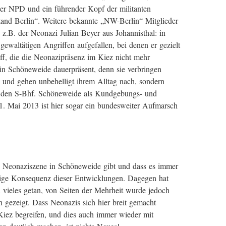
ner NPD und ein führender Kopf der militanten
and Berlin“. Weitere bekannte „NW-Berlin“ Mitglieder
 z.B. der Neonazi Julian Beyer aus Johannisthal: in
 gewaltätigen Angriffen aufgefallen, bei denen er gezielt
ff, die die Neonazipräsenz im Kiez nicht mehr
in Schöneweide dauerpräsent, denn sie verbringen
ten und gehen unbehelligt ihrem Alltag nach, sondern
e den S-Bhf. Schöneweide als Kundgebungs- und
. Mai 2013 ist hier sogar ein bundesweiter Aufmarsch
die Neonaziszene in Schöneweide gibt und dass es immer
aurige Konsequenz dieser Entwicklungen. Dagegen hat
on vieles getan, von Seiten der Mehrheit wurde jedoch
h gezeigt. Dass Neonazis sich hier breit gemacht
iez begreifen, und dies auch immer wieder mit