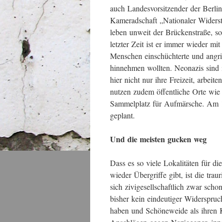
auch Landesvorsitzender der Berli
Kameradschaft „Nationaler Widerst
leben unweit der Brückenstraße, so
letzter Zeit ist er immer wieder mit
Menschen einschüchterte und angri
hinnehmen wollten. Neonazis sind 
hier nicht nur ihre Freizeit, arbei
nutzen zudem öffentliche Orte wi
Sammelplatz für Aufmärsche. Am 1
geplant.
Und die meisten gucken weg
Dass es so viele Lokalitäten für 
wieder Übergriffe gibt, ist die tr
sich zivigesellschaftlich zwar sch
bisher kein eindeutiger Widerspruc
haben und Schöneweide als ihren K