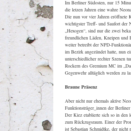
Im Berliner Südosten, nur 15 Minut
die letzen Jahren eine wahre Neon
Die nun vor vier Jahren eröffnete
wichtigster Treff- und Saufort de
„Hexogen“, sind nur die zwei beka
freundlichen Läden, Kneipen und 
weiter betreibt der NPD-Funktionä
im Bezirk angezündet hatte, nun 
unterschiedlicher rechter Szenen tu
Rockern des Gremium MC im „Dark 
Gegenwehr alltäglich werden zu la
Braune Präsenz
Aber nicht nur ehemals aktive Neo
Funktionsträger_innen der Berline
Der Kiez etablierte sich so in den
zum Rückzugsraum. Einer der Pro
ist Sebastian Schmidtke, der nicht