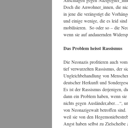
Anschlägen gegen Nazigegner_innen
Doch die Anwohner_innen, die nich
in jene die verängstigt die Vorhäng
und einige wenige, die es leid sin
mobilisieren. So oder so – die Neo
wenn sie auf andauernden Widersp
Das Problem heisst Rassismus
Die Neonazis profitieren auch vom 
tief verwurzelten Rassismus, der si
Ungleichbehandlung von Menschen
deutscher Herkunft und Sondergeset
Es ist der Rassismus derjenigen, d
dann ein Problem haben, wenn sie s
nichts gegen Ausländer,aber…“, und 
von Neonazigewalt betroffen sind. V
weil sie von den Hegemoniebestreb
Angst haben selbst zu Zielscheibe 